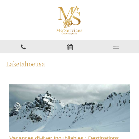
Laketahoeusa
Vacances d'Hiver Inoubliables : Destinations