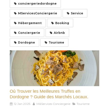
conciergeriedordogne
MServicesConciergerie
Service
Hébergement
Booking
Conciergerie
Airbnb
Dordogne
Tourisme
Où Trouver les Meilleures Truffes en
Dordogne ? Guide des Marchés Locaux.
12 Jan 2025
M&Services Conciergerie
Tourisme