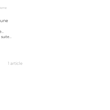
risme
n une
..
 suite...
1 article