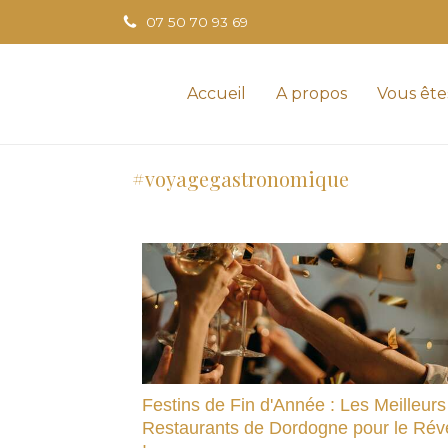
07 50 70 93 69
Accueil
A propos
Vous ête
#voyagegastronomique
Festins de Fin d'Année : Les Meilleurs
Restaurants de Dordogne pour le Réve