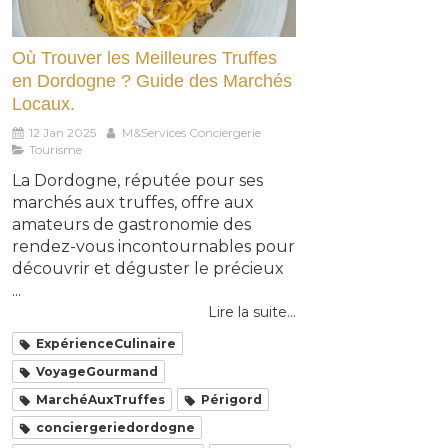
Où Trouver les Meilleures Truffes
en Dordogne ? Guide des Marchés
Locaux.
12 Jan 2025
M&Services Conciergerie
Tourisme
La Dordogne, réputée pour ses
marchés aux truffes, offre aux
amateurs de gastronomie des
rendez-vous incontournables pour
découvrir et déguster le précieux
...
Lire la suite...
ExpérienceCulinaire
VoyageGourmand
MarchéAuxTruffes
Périgord
conciergeriedordogne