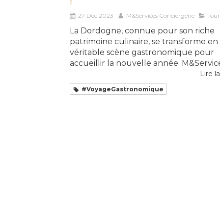
!
27 Déc 2023
M&Services Conciergerie
Tou
La Dordogne, connue pour son riche
patrimoine culinaire, se transforme e
véritable scène gastronomique pour
accueillir la nouvelle année. M&Service.
Lire la
#VoyageGastronomique