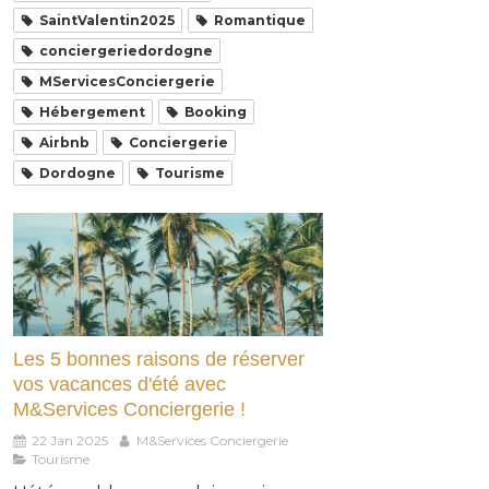
SaintValentin2025
Romantique
conciergeriedordogne
MServicesConciergerie
Hébergement
Booking
Airbnb
Conciergerie
Dordogne
Tourisme
Les 5 bonnes raisons de réserver
vos vacances d'été avec
M&Services Conciergerie !
22 Jan 2025
M&Services Conciergerie
Tourisme