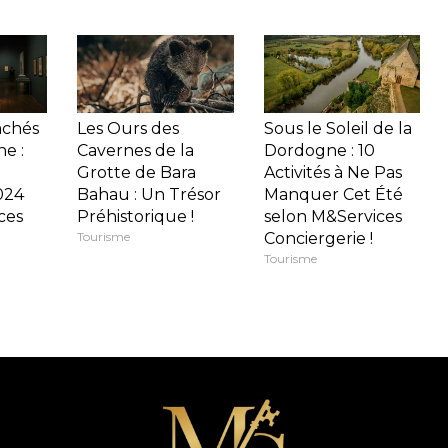
achés
Les Ours des
Sous le Soleil de la
e :
Cavernes de la
Dordogne : 10
Grotte de Bara
Activités à Ne Pas
024
Bahau : Un Trésor
Manquer Cet Été
ces
Préhistorique !
selon M&Services
Tourisme
Conciergerie !
Tourisme