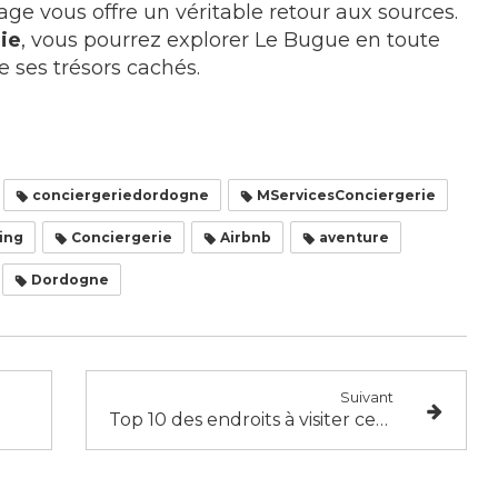
illage vous offre un véritable retour aux sources.
ie
, vous pourrez explorer Le Bugue en toute
e ses trésors cachés.
conciergeriedordogne
MServicesConciergerie
ing
Conciergerie
Airbnb
aventure
Dordogne
Suivant
Top 10 des endroits à visiter cet automne : des idées de voyage inspirantes selon M&Services Conciergerie !