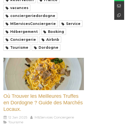
vacances
conciergeriedordogne
MServicesConciergerie
Service
Hébergement
Booking
Conciergerie
Airbnb
Tourisme
Dordogne
Où Trouver les Meilleures Truffes
en Dordogne ? Guide des Marchés
Locaux.
12 Jan 2025
M&Services Conciergerie
Tourisme