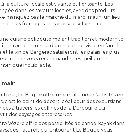
la culture locale est vivante et florissante. Les
ongée dans les saveurs locales, avec des produits
. Ne manquez pas le marché du mardi matin, un lieu
roir, des fromages artisanaux aux foies gras
 une cuisine délicieuse mêlant tradition et modernité.
îner romantique ou d’un repas convivial en famille,
 et le vin de Bergerac satisferont les palais les plus
 peut même vous recommander les meilleures
onomique inoubliable.
e main
ulturel, Le Bugue offre une multitude d’activités en
res, c’est le point de départ idéal pour des excursions
nées à travers les collines de la Dordogne ou
vrir des paysages pittoresques.
ère Vézère offre des possibilités de canoë-kayak dans
paysages naturels qui entourent Le Bugue vous