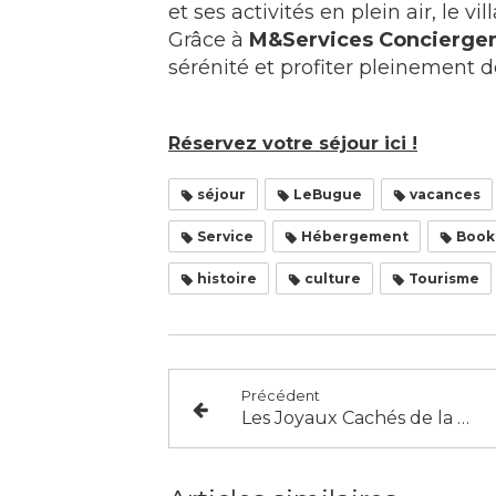
et ses activités en plein air, le v
Grâce à
M&Services Concierger
sérénité et profiter pleinement d
Réservez votre séjour ici !
séjour
LeBugue
vacances
Service
Hébergement
Book
histoire
culture
Tourisme
Précédent
Les Joyaux Cachés de la Dordogne : Journées du Patrimoine 2024 avec M&Services Conciergerie !