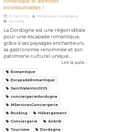
romantique et adresses
incontournables !
29 Jan 2025
M&Services Conciergerie
Tourisme
La Dordogne est une région idéale
pour une escapade romantique,
grâce à ses paysages enchanteurs,
sa gastronomie renommée et son
patrimoine culturel unique....
Lire la suite...
Romantique
EscapadeRomantique
SaintValentin2025
conciergeriedordogne
MServicesConciergerie
Booking
Hébergement
Conciergerie
Airbnb
Tourisme
Dordogne