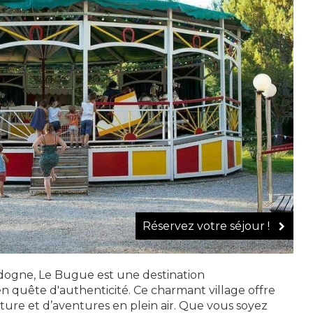
Réservez votre séjour !
dogne, Le Bugue est une destination
 quête d'authenticité. Ce charmant village offre
ture et d’aventures en plein air. Que vous soyez