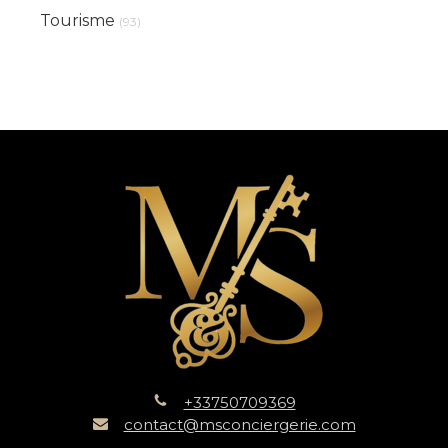
Tourisme
(93)
+33750709369
contact@msconciergerie.com