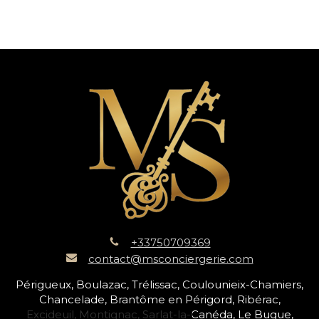
+33750709369
contact@msconciergerie.com
Périgueux, Boulazac, Trélissac, Coulounieix-Chamiers,
Chancelade, Brantôme en Périgord, Ribérac,
Excideuil, Montignac, Sarlat-la-Canéda, Le Bugue,