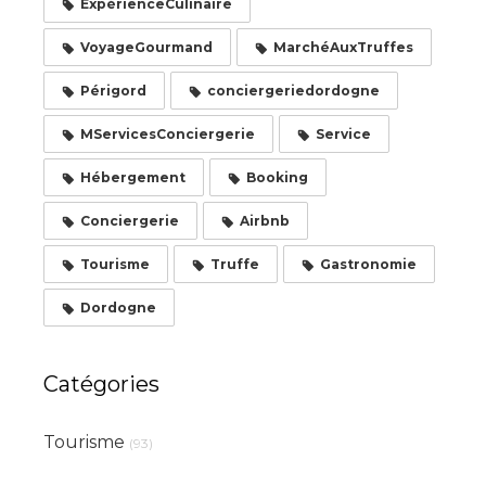
ExpérienceCulinaire
VoyageGourmand
MarchéAuxTruffes
Périgord
conciergeriedordogne
MServicesConciergerie
Service
Hébergement
Booking
Conciergerie
Airbnb
Tourisme
Truffe
Gastronomie
Dordogne
Catégories
Tourisme
(93)