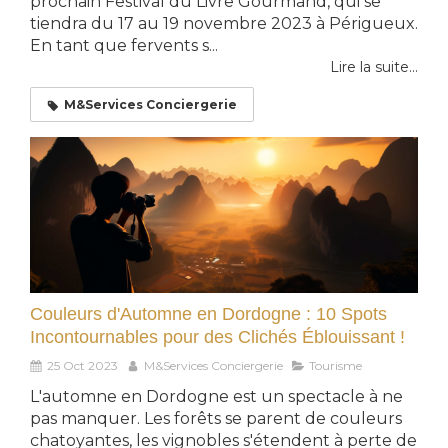
prochain Festival du Livre Gourmand, qui se
tiendra du 17 au 19 novembre 2023 à Périgueux.
En tant que fervents s...
Lire la suite...
M&Services Conciergerie
Couleurs d'Automne en Dordogne : 10 Spots
Incontournables pour des Clichés Éblouissant !
25 Oct 2023
M&Services Conciergerie
Tourisme
L'automne en Dordogne est un spectacle à ne
pas manquer. Les forêts se parent de couleurs
chatoyantes, les vignobles s'étendent à perte de