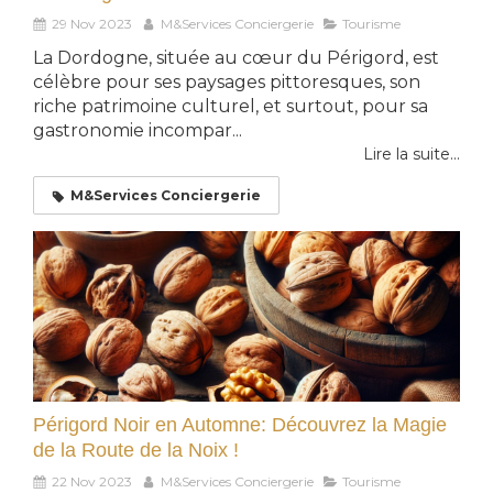
29 Nov 2023
M&Services Conciergerie
Tourisme
La Dordogne, située au cœur du Périgord, est
célèbre pour ses paysages pittoresques, son
riche patrimoine culturel, et surtout, pour sa
gastronomie incompar...
Lire la suite...
M&Services Conciergerie
Périgord Noir en Automne: Découvrez la Magie
de la Route de la Noix !
22 Nov 2023
M&Services Conciergerie
Tourisme