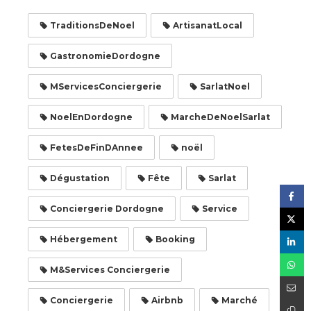
TraditionsDeNoel
ArtisanatLocal
GastronomieDordogne
MServicesConciergerie
SarlatNoel
NoelEnDordogne
MarcheDeNoelSarlat
FetesDeFinDAnnee
noël
Dégustation
Fête
Sarlat
Conciergerie Dordogne
Service
Hébergement
Booking
M&Services Conciergerie
Conciergerie
Airbnb
Marché