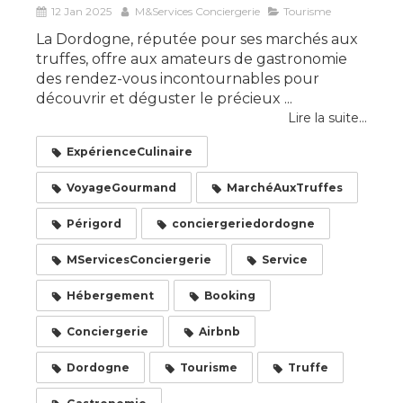
12 Jan 2025
M&Services Conciergerie
Tourisme
La Dordogne, réputée pour ses marchés aux
truffes, offre aux amateurs de gastronomie
des rendez-vous incontournables pour
découvrir et déguster le précieux ...
Lire la suite...
ExpérienceCulinaire
VoyageGourmand
MarchéAuxTruffes
Périgord
conciergeriedordogne
MServicesConciergerie
Service
Hébergement
Booking
Conciergerie
Airbnb
Dordogne
Tourisme
Truffe