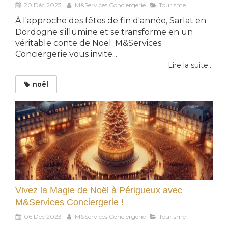
20 Déc 2023
M&Services Conciergerie
Tourisme
À l'approche des fêtes de fin d'année, Sarlat en
Dordogne s'illumine et se transforme en un
véritable conte de Noël. M&Services
Conciergerie vous invite...
Lire la suite...
noël
Vivez la Magie de Noël à Périgueux avec
M&Services Conciergerie !
06 Déc 2023
M&Services Conciergerie
Tourisme