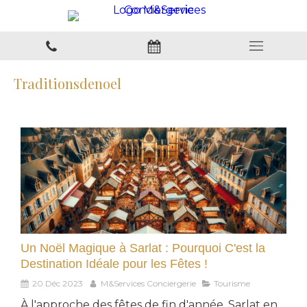
Traditionsdenoel
Un Noël Magique à Sarlat : Pourquoi C'est la
Destination Idéale pour les Fêtes !
20 Déc 2023
M&Services Conciergerie
Tourisme
À l'approche des fêtes de fin d'année, Sarlat en