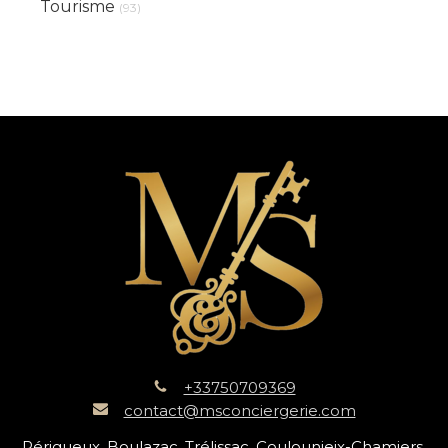
Tourisme
(93)
+33750709369
contact@msconciergerie.com
Périgueux, Boulazac, Trélissac, Coulounieix-Chamiers,