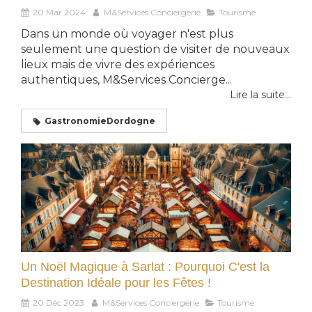
20 Mar 2024
M&Services Conciergerie
Tourisme
Dans un monde où voyager n'est plus
seulement une question de visiter de nouveaux
lieux mais de vivre des expériences
authentiques, M&Services Concierge...
Lire la suite...
GastronomieDordogne
Un Noël Magique à Sarlat : Pourquoi C'est la
Destination Idéale pour les Fêtes !
20 Déc 2023
M&Services Conciergerie
Tourisme