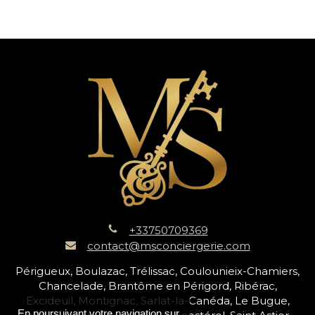
+33750709369
contact@msconciergerie.com
Périgueux, Boulazac, Trélissac, Coulounieix-Chamiers,
Chancelade, Brantôme en Périgord, Ribérac,
Excideuil, Montignac, Sarlat-la-Canéda, Le Bugue,
En poursuivant votre navigation sur