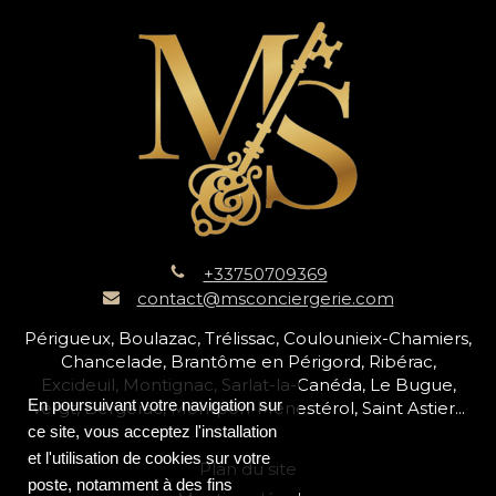
+33750709369
contact@msconciergerie.com
Périgueux, Boulazac, Trélissac, Coulounieix-Chamiers,
Chancelade, Brantôme en Périgord, Ribérac,
Excideuil, Montignac, Sarlat-la-Canéda, Le Bugue,
En poursuivant votre navigation sur
Vergt, Bergerac, Montpon-Ménestérol, Saint Astier...
ce site, vous acceptez l'installation
et l'utilisation de cookies sur votre
Plan du site
poste, notamment à des fins