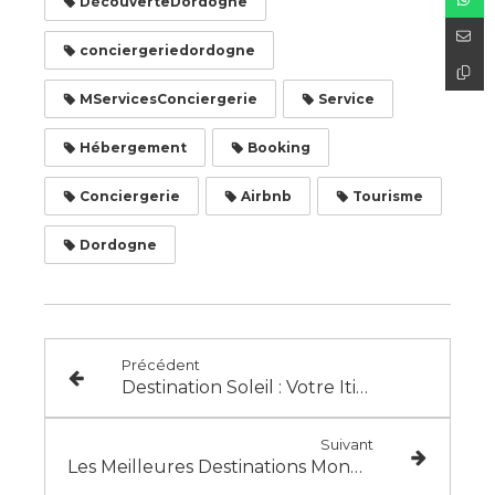
DécouverteDordogne
conciergeriedordogne
MServicesConciergerie
Service
Hébergement
Booking
Conciergerie
Airbnb
Tourisme
Dordogne
Précédent
Destination Soleil : Votre Itinéraire Parfait pour un Été Magique
Suivant
Les Meilleures Destinations Mondiales pour l'Été 2024 par M&Services Conciergerie !