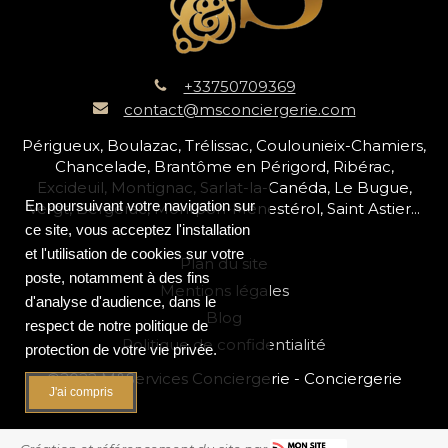
+33750709369
contact@msconciergerie.com
Périgueux, Boulazac, Trélissac, Coulounieix-Chamiers,
Chancelade, Brantôme en Périgord, Ribérac,
Excideuil, Montignac, Sarlat-la-Canéda, Le Bugue,
En poursuivant votre navigation sur
Vergt, Bergerac, Montpon-Ménestérol, Saint Astier...
ce site, vous acceptez l'installation
et l'utilisation de cookies sur votre
Plan du site
poste, notamment à des fins
Mentions légales
d'analyse d'audience, dans le
Blog
respect de notre politique de
Politique de confidentialité
protection de votre vie privée.
©2022 M&Services Conciergerie - Conciergerie
J'ai compris