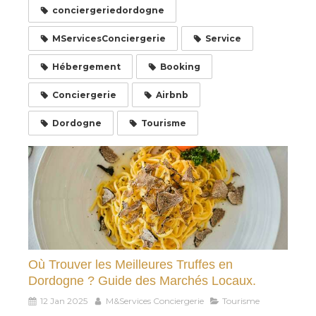
conciergeriedordogne
MServicesConciergerie
Service
Hébergement
Booking
Conciergerie
Airbnb
Dordogne
Tourisme
Où Trouver les Meilleures Truffes en
Dordogne ? Guide des Marchés Locaux.
12 Jan 2025
M&Services Conciergerie
Tourisme