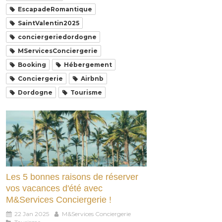
EscapadeRomantique
SaintValentin2025
conciergeriedordogne
MServicesConciergerie
Booking
Hébergement
Conciergerie
Airbnb
Dordogne
Tourisme
Les 5 bonnes raisons de réserver
vos vacances d'été avec
M&Services Conciergerie !
22 Jan 2025
M&Services Conciergerie