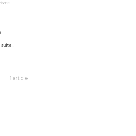
risme
s
 suite...
1 article