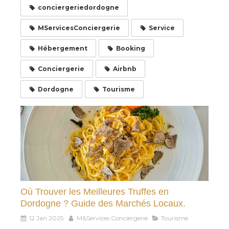
conciergeriedordogne
MServicesConciergerie
Service
Hébergement
Booking
Conciergerie
Airbnb
Dordogne
Tourisme
Où Trouver les Meilleures Truffes en
Dordogne ? Guide des Marchés Locaux.
12 Jan 2025
M&Services Conciergerie
Tourisme