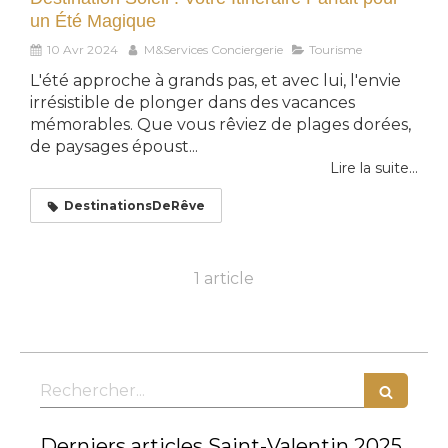
un Été Magique
10 Avr 2024
M&Services Conciergerie
Tourisme
L'été approche à grands pas, et avec lui, l'envie
irrésistible de plonger dans des vacances
mémorables. Que vous rêviez de plages dorées,
de paysages époust...
Lire la suite...
DestinationsDeRêve
1 article
Rechercher
Derniers articles Saint-Valentin 2025