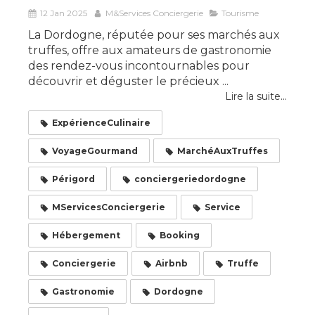
12 Jan 2025
M&Services Conciergerie
Tourisme
La Dordogne, réputée pour ses marchés aux
truffes, offre aux amateurs de gastronomie
des rendez-vous incontournables pour
découvrir et déguster le précieux ...
Lire la suite...
ExpérienceCulinaire
VoyageGourmand
MarchéAuxTruffes
Périgord
conciergeriedordogne
MServicesConciergerie
Service
Hébergement
Booking
Conciergerie
Airbnb
Truffe
Gastronomie
Dordogne