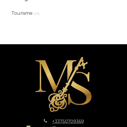
Tourisme
(93)
+33750709369