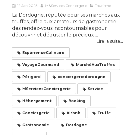
12 Jan 2025
M&Services Conciergerie
Tourisme
La Dordogne, réputée pour ses marchés aux
truffes, offre aux amateurs de gastronomie
des rendez-vous incontournables pour
découvrir et déguster le précieux ...
Lire la suite...
ExpérienceCulinaire
VoyageGourmand
MarchéAuxTruffes
Périgord
conciergeriedordogne
MServicesConciergerie
Service
Hébergement
Booking
Conciergerie
Airbnb
Truffe
Gastronomie
Dordogne