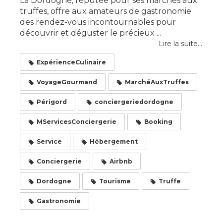
La Dordogne, réputée pour ses marchés aux
truffes, offre aux amateurs de gastronomie
des rendez-vous incontournables pour
découvrir et déguster le précieux ...
Lire la suite...
ExpérienceCulinaire
VoyageGourmand
MarchéAuxTruffes
Périgord
conciergeriedordogne
MServicesConciergerie
Booking
Service
Hébergement
Conciergerie
Airbnb
Dordogne
Tourisme
Truffe
Gastronomie