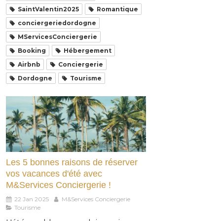
SaintValentin2025
Romantique
conciergeriedordogne
MServicesConciergerie
Booking
Hébergement
Airbnb
Conciergerie
Dordogne
Tourisme
Les 5 bonnes raisons de réserver
vos vacances d'été avec
M&Services Conciergerie !
22 Jan 2025
M&Services Conciergerie
Tourisme