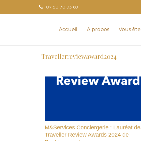
07 50 70 93 69
Accueil
A propos
Vous ête
Travellerreviewaward2024
M&Services Conciergerie : Lauréat de
Traveller Review Awards 2024 de