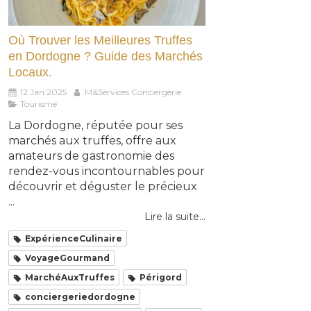
Où Trouver les Meilleures Truffes
en Dordogne ? Guide des Marchés
Locaux.
12 Jan 2025
M&Services Conciergerie
Tourisme
La Dordogne, réputée pour ses
marchés aux truffes, offre aux
amateurs de gastronomie des
rendez-vous incontournables pour
découvrir et déguster le précieux
...
Lire la suite...
ExpérienceCulinaire
VoyageGourmand
MarchéAuxTruffes
Périgord
conciergeriedordogne