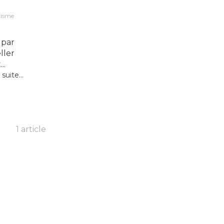
risme
 par
ller
..
 suite...
1 article