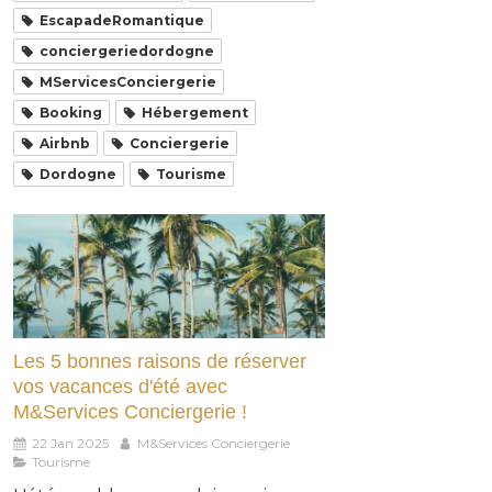
EscapadeRomantique
conciergeriedordogne
MServicesConciergerie
Booking
Hébergement
Airbnb
Conciergerie
Dordogne
Tourisme
Les 5 bonnes raisons de réserver
vos vacances d'été avec
M&Services Conciergerie !
22 Jan 2025
M&Services Conciergerie
Tourisme