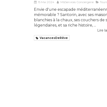
15 Mai 2024
M&Services Conciergerie
Tour
Envie d'une escapade méditerranéen
mémorable ? Santorin, avec ses maiso
blanchies à la chaux, ses couchers de s
légendaires, et sa riche histoire, ...
Lire la
VacancesDeRêve