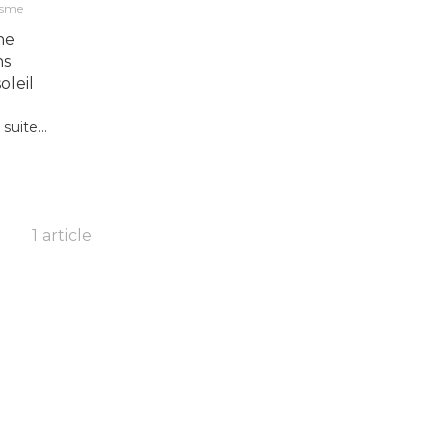
isme
ne
ns
oleil
 suite...
1 article