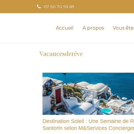
07 50 70 93 69
Accueil
A propos
Vous ête
Vacancesderêve
Destination Soleil : Une Semaine de 
Santorin selon M&Services Concierger