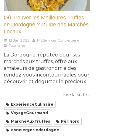
Où Trouver les Meilleures Truffes
en Dordogne ? Guide des Marchés
Locaux.
12 Jan 2025
M&Services Conciergerie
Tourisme
La Dordogne, réputée pour ses
marchés aux truffes, offre aux
amateurs de gastronomie des
rendez-vous incontournables pour
découvrir et déguster le précieux
...
Lire la suite...
ExpérienceCulinaire
VoyageGourmand
MarchéAuxTruffes
Périgord
conciergeriedordogne